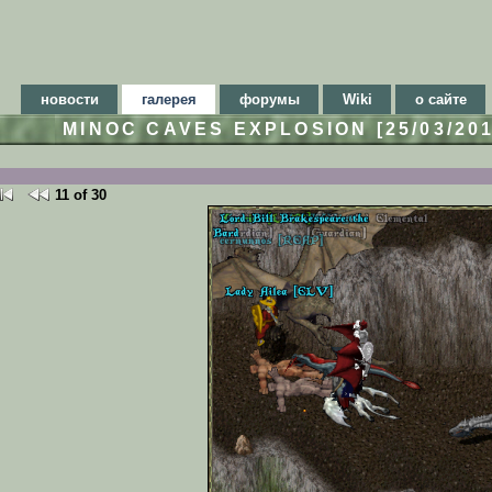
новости
галерея
форумы
Wiki
о сайте
MINOC CAVES EXPLOSION [25/03/20
11 of 30