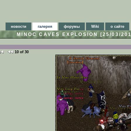
новости
галерея
форумы
Wiki
о сайте
MINOC CAVES EXPLOSION [25/03/20
10 of 30