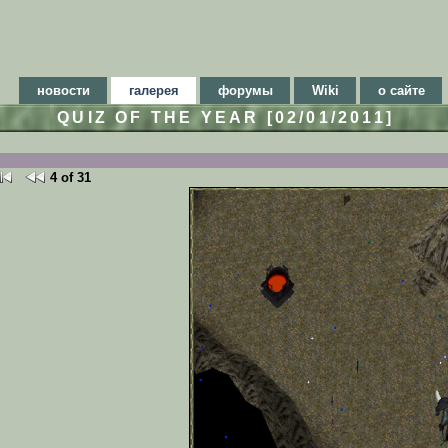
новости
галерея
форумы
Wiki
о сайте
QUIZ OF THE YEAR [02/01/2011]
4 of 31