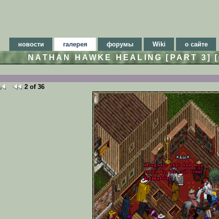
новости
галерея
форумы
Wiki
о сайте
NATHAN HAWKE HEALING [PART 3] [
2 of 36