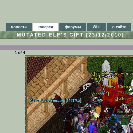
новости
галерея
форумы
Wiki
о сайте
MUTATED ELF'S GIFT [23/12/2010]
1 of 4