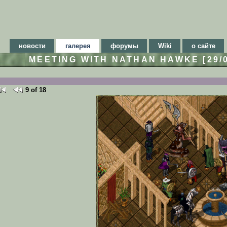
новости
галерея
форумы
Wiki
о сайте
MEETING WITH NATHAN HAWKE [29/
9 of 18