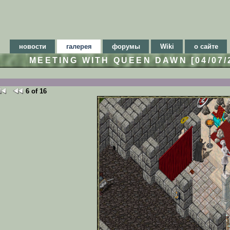
новости
галерея
форумы
Wiki
о сайте
MEETING WITH QUEEN DAWN [04/07
6 of 16