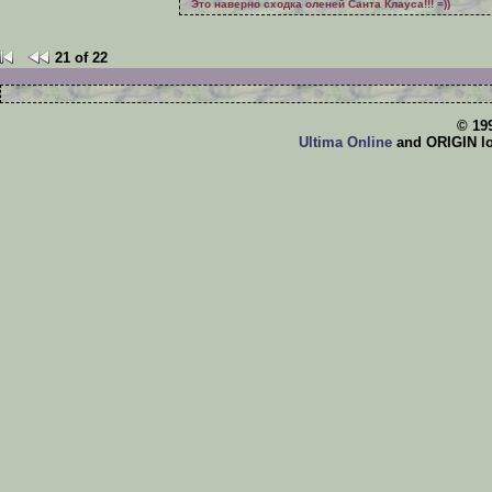
Это наверно сходка оленей Санта Клауса!!! =))
21 of 22
© 19
Ultima Online
and ORIGIN log