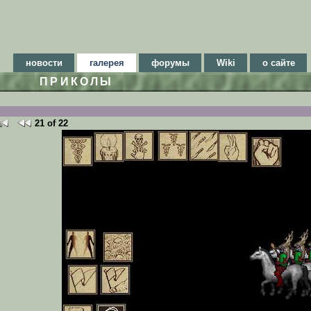
новости
галерея
форумы
Wiki
о сайте
ПРИКОЛЫ
21 of 22