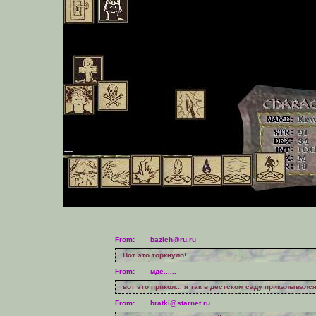
From:
bazich@ru.ru
Вот это торкнуло!
From:
мде......
вот это прикол... я так в дестском саду прикалывался.
From:
bratki@starnet.ru