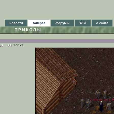
новости
галерея
форумы
Wiki
о сайте
ПРИКОЛЫ
9 of 22