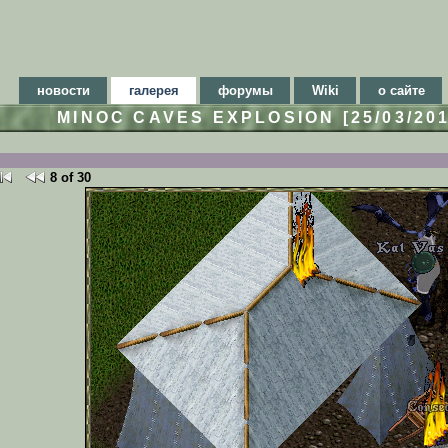
новости
галерея
форумы
Wiki
о сайте
MINOC CAVES EXPLOSION [25/03/20
8 of 30