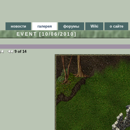
новости
галерея
форумы
Wiki
о сайте
EVENT [10/06/2010]
9 of 14