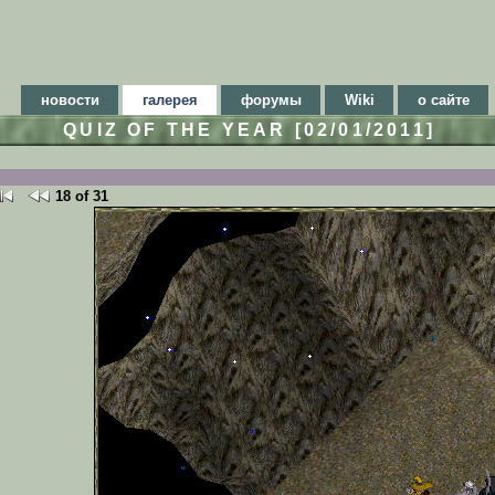
новости
галерея
форумы
Wiki
о сайте
QUIZ OF THE YEAR [02/01/2011]
18 of 31