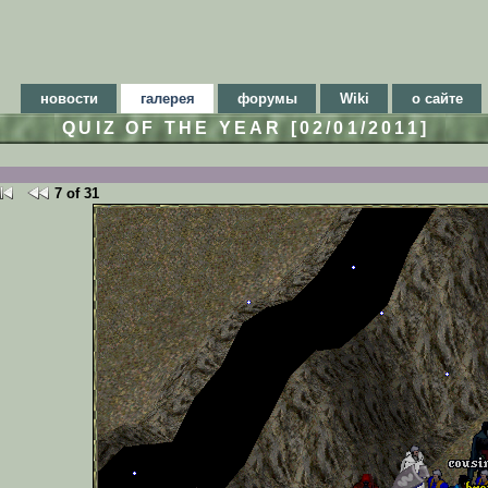
новости
галерея
форумы
Wiki
о сайте
QUIZ OF THE YEAR [02/01/2011]
7 of 31