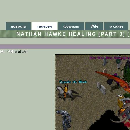
новости
галерея
форумы
Wiki
о сайте
NATHAN HAWKE HEALING [PART 3] [
6 of 36