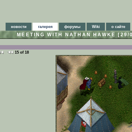
новости
галерея
форумы
Wiki
о сайте
MEETING WITH NATHAN HAWKE [29/
15 of 18