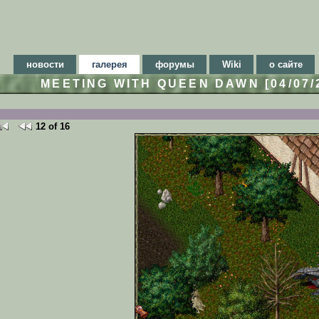
новости
галерея
форумы
Wiki
о сайте
MEETING WITH QUEEN DAWN [04/07
12 of 16